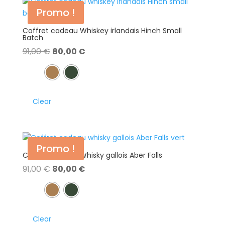
Promo !
Coffret cadeau Whiskey irlandais Hinch Small
Batch
Le
Le
91,00
€
80,00
€
prix
prix
initial
actuel
était :
est :
91,00 €.
80,00 €.
Clear
Promo !
Coffret cadeau Whisky gallois Aber Falls
Le
Le
91,00
€
80,00
€
prix
prix
initial
actuel
était :
est :
91,00 €.
80,00 €.
Clear