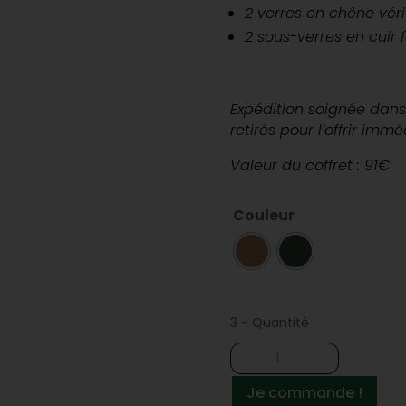
2 verres en chêne véri
2 sous-verres en cuir 
Expédition soignée dans 
retirés pour l’offrir imm
Valeur du coffret : 91€
Couleur
3 - Quantité
quantité
de
Coffret
Je commande !
cadeau