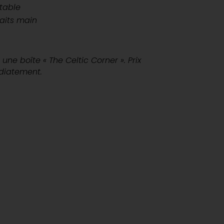
table
faits main
une boîte « The Celtic Corner ». Prix
édiatement.