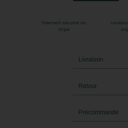
Whisky
gallois
Aber
Paiement sécurisé via
Livraison
Falls
Stripe
soi
Livraison
Retour
Précommande