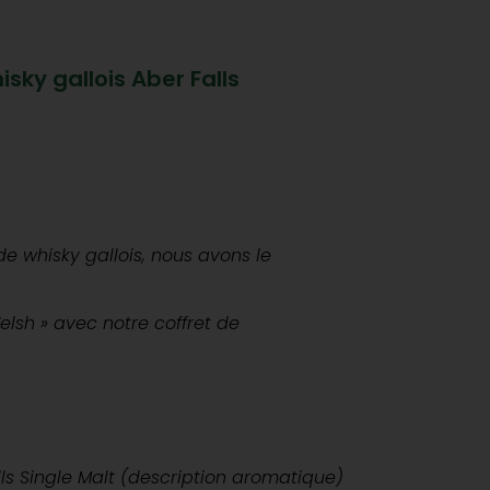
sky gallois Aber Falls
el
e whisky gallois, nous avons le
0 €.
lsh » avec notre coffret de
ls Single Malt (
description aromatique
)