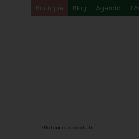
Boutique
Boutique
Blog
Blog
Agenda
Agenda
FA
FA
‹
Retour aux produits