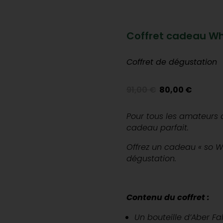
Coffret cadeau Whi
Coffret de dégustation
Le
Le
91,00
€
80,00
€
prix
prix
initial
actu
Pour tous les amateurs d
était :
est :
cadeau parfait.
91,00 €.
80,0
Offrez un cadeau « so We
dégustation.
Contenu du coffret :
Un bouteille d’Aber Fal