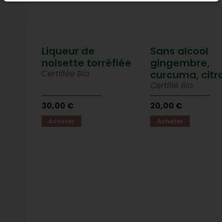
Liqueur de
Sans alcool
noisette torréfiée
gingembre,
Certifiée Bio
curcuma, citr
Certifié Bio
30,00 €
20,00 €
Acheter
Acheter