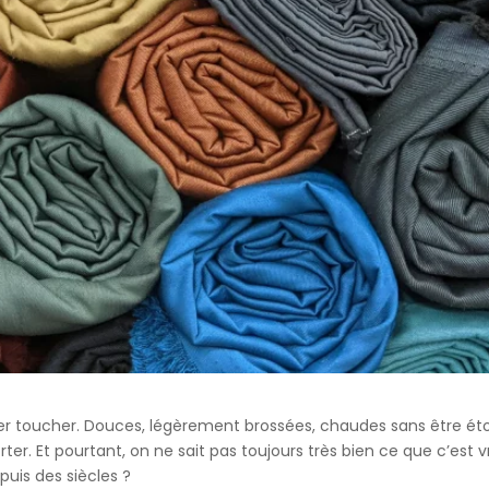
er toucher. Douces, légèrement brossées, chaudes sans être étouff
r. Et pourtant, on ne sait pas toujours très bien ce que c’est 
puis des siècles ?