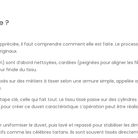
e ?
appréciée, il faut comprendre comment elle est faite. Le proces
riginaux.
n) sont d’abord nettoyées, cardées (peignées pour aligner les fibr
r finale du tissu.
tissés sur des métiers à tisser selon une armure simple, appelée 
.
étape clé, celle qui fait tout. Le tissu tissé passe sur des cylind
 pour créer ce duvet caractéristique. L’opération peut être réali
r uniformiser le duvet, puis lavé et repassé pour stabiliser les d
ifs comme les célèbres tartans. Ils sont souvent tissés directem