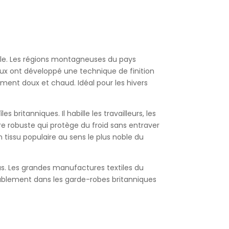
ècle. Les régions montagneuses du pays
caux ont développé une technique de finition
ement doux et chaud. Idéal pour les hivers
es britanniques. Il habille les travailleurs, les
re robuste qui protège du froid sans entraver
n tissu populaire au sens le plus noble du
tous. Les grandes manufactures textiles du
urablement dans les garde-robes britanniques