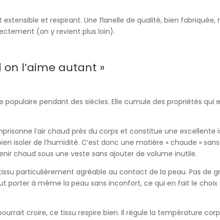
t extensible et respirant. Une flanelle de qualité, bien fabriqu
ectement (on y revient plus loin).
i on l’aime autant »
tée populaire pendant des siècles. Elle cumule des propriétés qui 
mprisonne l’air chaud près du corps et constitue une excellente i
en isoler de l’humidité. C’est donc une matière « chaude » sans
enir chaud sous une veste sans ajouter de volume inutile.
tissu particulièrement agréable au contact de la peau. Pas de 
eut porter à même la peau sans inconfort, ce qui en fait le choix
rait croire, ce tissu respire bien. Il régule la température corpo