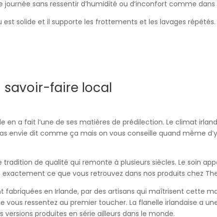
ne journée sans ressentir d’humidité ou d’inconfort comme dans 
u est solide et il supporte les frottements et les lavages répétés. Pl
n savoir-faire local
ande en a fait l’une de ses matières de prédilection. Le climat irl
pas envie dit comme ça mais on vous conseille quand même d’y al
tradition de qualité qui remonte à plusieurs siècles. Le soin appo
’est exactement ce que vous retrouvez dans nos produits chez The
 fabriquées en Irlande, par des artisans qui maîtrisent cette ma
e vous ressentez au premier toucher. La flanelle irlandaise a u
es versions produites en série ailleurs dans le monde.