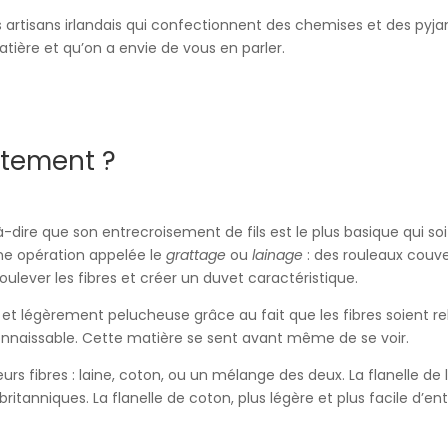
s artisans irlandais qui confectionnent des chemises et des pyjam
tière et qu’on a envie de vous en parler.
ctement ?
à-dire que son entrecroisement de fils est le plus basique qui soi
 une opération appelée le
grattage
ou
lainage
: des rouleaux couve
oulever les fibres et créer un duvet caractéristique.
et légèrement pelucheuse grâce au fait que les fibres soient re
connaissable. Cette matière se sent avant même de se voir.
eurs fibres : laine, coton, ou un mélange des deux. La flanelle de 
 britanniques. La flanelle de coton, plus légère et plus facile d’en