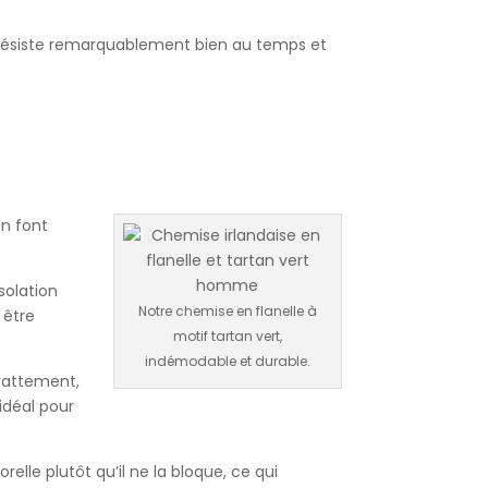
ée, résiste remarquablement bien au temps et
en font
solation
Notre chemise en flanelle à
 être
motif tartan vert,
indémodable et durable.
grattement,
 idéal pour
relle plutôt qu’il ne la bloque, ce qui