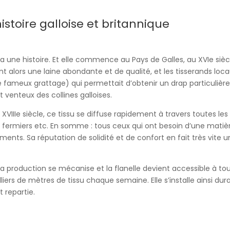
histoire galloise et britannique
e a une histoire. Et elle commence au Pays de Galles, au XVIe si
nt alors une laine abondante et de qualité, et les tisserands lo
le fameux grattage) qui permettait d’obtenir un drap particulièr
 venteux des collines galloises.
 XVIIIe siècle, ce tissu se diffuse rapidement à travers toutes les îl
s fermiers etc. En somme : tous ceux qui ont besoin d’une matiè
ents. Sa réputation de solidité et de confort en fait très vite u
e, la production se mécanise et la flanelle devient accessible à 
lliers de mètres de tissu chaque semaine. Elle s’installe ainsi d
t repartie.