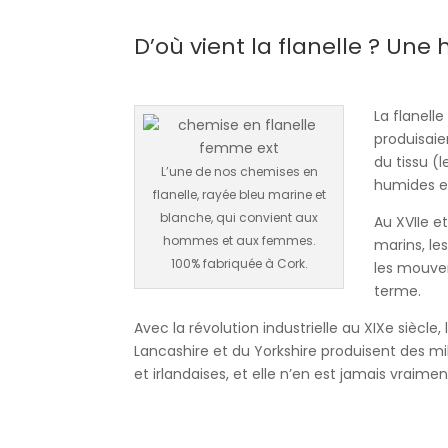
D’où vient la flanelle ? Une 
La flanell
produisaie
du tissu (
L’une de nos chemises en
humides et
flanelle, rayée bleu marine et
blanche, qui convient aux
Au XVIIe et
hommes et aux femmes.
marins, le
100% fabriquée à Cork.
les mouvem
terme.
Avec la révolution industrielle au XIXe siècl
Lancashire et du Yorkshire produisent des mi
et irlandaises, et elle n’en est jamais vraimen