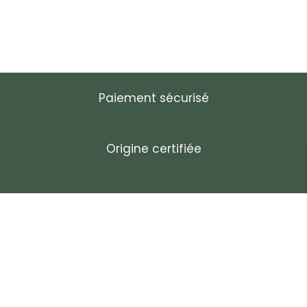
Paiement sécurisé
Origine certifiée
Entreprise française
Livraison rapide et soignée
Service client réactif et personnalisé