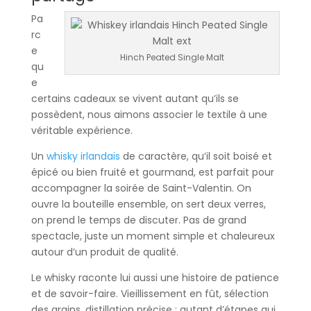
Pa
rc
e
Hinch Peated Single Malt
qu
e
certains cadeaux se vivent autant qu’ils se
possèdent, nous aimons associer le textile à une
véritable expérience.
Un
whisky irlandais
de caractère, qu’il soit boisé et
épicé ou bien fruité et gourmand, est parfait pour
accompagner la soirée de Saint-Valentin. On
ouvre la bouteille ensemble, on sert deux verres,
on prend le temps de discuter. Pas de grand
spectacle, juste un moment simple et chaleureux
autour d’un produit de qualité.
Le whisky raconte lui aussi une histoire de patience
et de savoir-faire. Vieillissement en fût, sélection
des grains, distillation précise : autant d’étapes qui