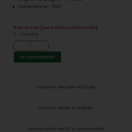
Contenance : 70cl
6 en stock (peut être commandé)
3 - Quantité
quantité
de
Liqueur
Je commande !
de
verveine
Paiement sécurisé via Stripe
Livraison rapide et soignée
Service client réactif et personnalisé