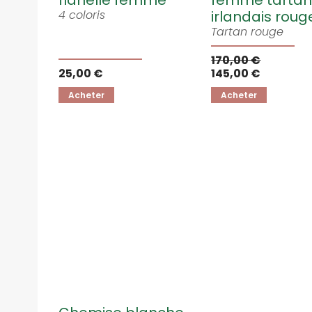
flanelle femme
femme tarta
4 coloris
irlandais roug
Tartan rouge
170,00 €
25,00 €
145,00 €
Acheter
Acheter