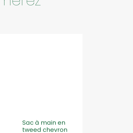
imerez
n
Sac à main en
tweed chevron