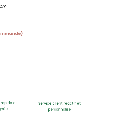
5cm
 commandé)
 rapide et
Service client réactif et
gnée
personnalisé