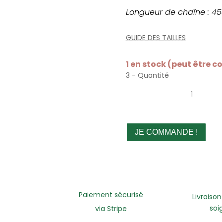
Longueur de chaîne : 4
GUIDE DES TAILLES
1 en stock (peut être
3 - Quantité
quantité
de
Collier
Spirale
JE COMMANDE !
Paiement sécurisé
Livraison
soi
via Stripe