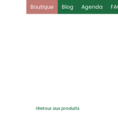
Boutique
Boutique
Blog
Blog
Agenda
Agenda
FA
FA
‹
Retour aux produits