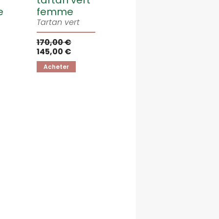
n
tartan vert
e
femme
Tartan vert
170,00 €
145,00 €
Acheter