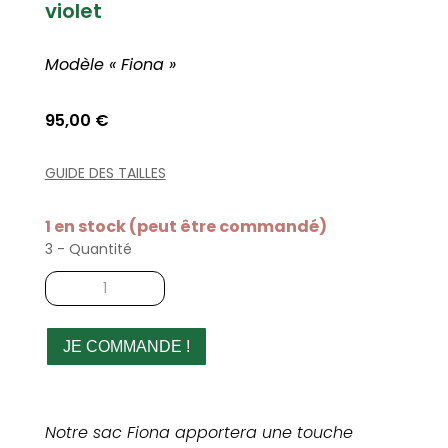
violet
Modèle « Fiona »
95,00
€
GUIDE DES TAILLES
1 en stock (peut être commandé)
3 - Quantité
quantité
de
Sac
à
JE COMMANDE !
main
en
tweed
Notre sac Fiona apportera une touche
chevron