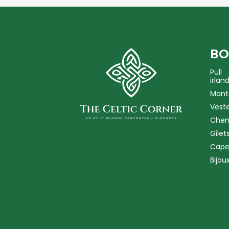
BO
Pull
irlan
Mant
Vest
Chem
Gilet
Cape
Bijou