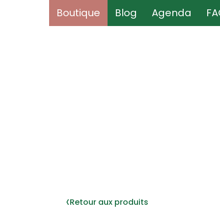
Boutique
Boutique
Blog
Blog
Agenda
Agenda
FA
FA
‹
Retour aux produits