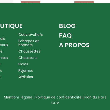
Acheter
Acheter
UTIQUE
BLOG
FAQ
Couvre-chefs
dais
Écharpes et
A PROPOS
eaux
bonnets
es
Chaussettes
ises
Chaussons
s
Plaids
s
Pyjamas
x
Whiskies
Mentions légales | Politique de confidentialité
|
Plan du site
|
CGV