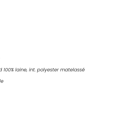
c
d 100% laine, int. polyester matelassé
de