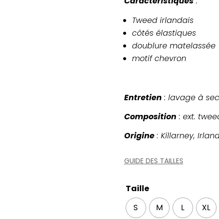
Caractéristiques
:
Tweed irlandais
côtés élastiques
doublure matelassée
motif chevron
Entretien
: lavage à se
Composition
: ext. twee
Origine
: Killarney, Irlan
GUIDE DES TAILLES
Taille
S
M
L
XL