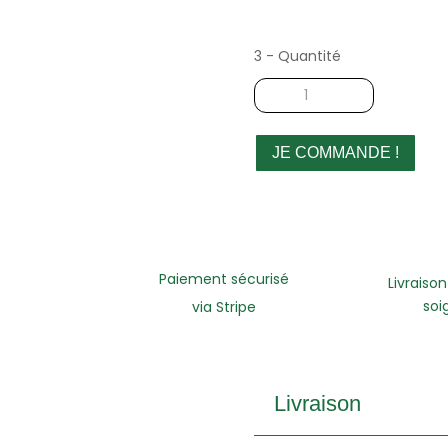
3 - Quantité
quantité
de
Casquette
en
JE COMMANDE !
tweed
bleu
Paiement sécurisé
Livraison
soi
via Stripe
Livraison