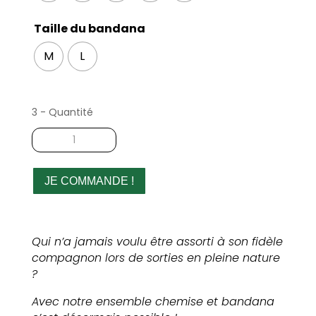
Taille du bandana
M
L
3 - Quantité
quantité
de
Coffret
cadeau
JE COMMANDE !
chemise
et
parure
Qui n’a jamais voulu être assorti à son fidèle
pour
compagnon lors de sorties en pleine nature
chien
?
Avec notre ensemble chemise et bandana