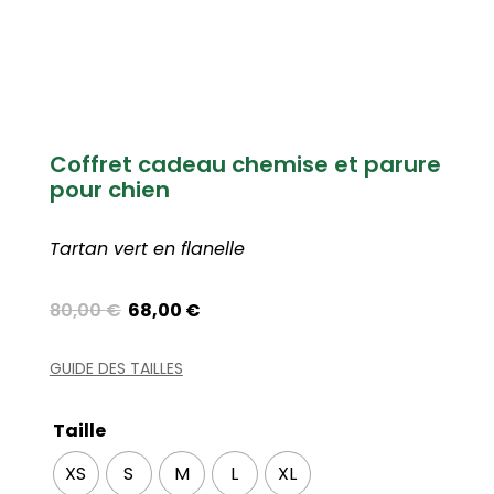
Coffret cadeau chemise et parure
pour chien
Tartan vert en flanelle
Le
Le
80,00
€
68,00
€
prix
prix
initial
actuel
GUIDE DES TAILLES
était :
est :
80,00 €.
68,00 €.
Taille
XS
S
M
L
XL