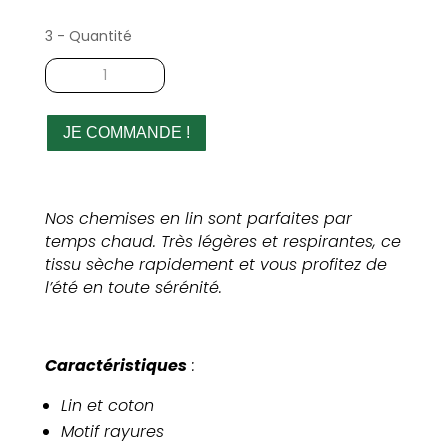
3 - Quantité
quantité
de
Chemise
en
JE COMMANDE !
lin
rayé
homme
Nos chemises en lin sont parfaites par
temps chaud. Très légères et respirantes, ce
tissu sèche rapidement et vous profitez de
l’été en toute sérénité.
Caractéristiques
:
Lin et coton
Motif rayures