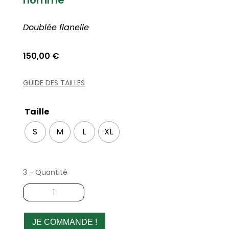
homme
Doublée flanelle
150,00
€
GUIDE DES TAILLES
Taille
S
M
L
XL
3 - Quantité
quantité
de
Veste
sans
JE COMMANDE !