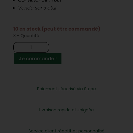
Contenance : 70cl
Vendu sans étui
10 en stock (peut être commandé)
3 - Quantité
quantité
de
Whiskey
Je commande !
irlandais
Hinch
Small
Batch
Paiement sécurisé via Stripe
Livraison rapide et soignée
Service client réactif et personnalisé