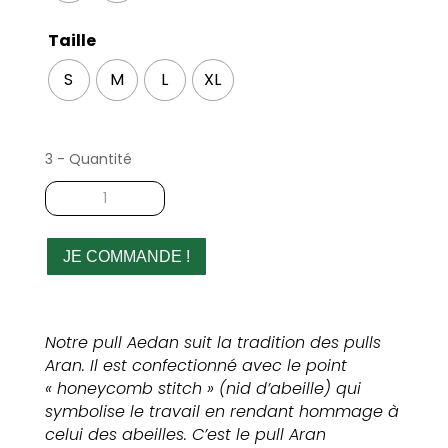
Taille
S
M
L
XL
3 - Quantité
quantité
de
Pull
Aran
JE COMMANDE !
blanc
laine
mérinos
Notre pull Aedan suit la tradition des pulls
homme
Aran. Il est confectionné avec le point
« honeycomb stitch » (nid d’abeille) qui
symbolise le travail en rendant hommage à
celui des abeilles. C’est le pull Aran