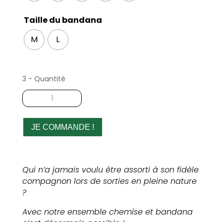
Taille du bandana
M
L
3 - Quantité
quantité
de
Coffret
cadeau
JE COMMANDE !
chemise
et
parure
Qui n’a jamais voulu être assorti à son fidèle
pour
compagnon lors de sorties en pleine nature
chien
?
Avec notre ensemble chemise et bandana