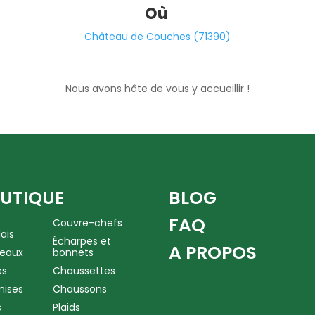
Où
Château de Couches (71390)
Nous avons hâte de vous y accueillir !
UTIQUE
BLOG
FAQ
Couvre-chefs
dais
Écharpes et
A PROPOS
eaux
bonnets
es
Chaussettes
ises
Chaussons
s
Plaids