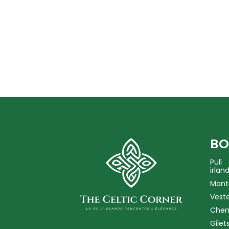
BO
Pull
irlan
Mant
Vest
Chem
Gilet