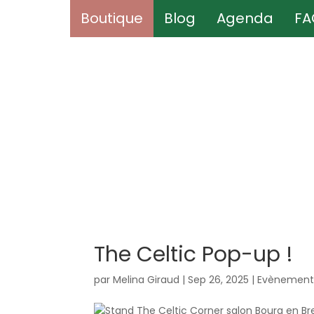
Boutique
Boutique
Blog
Blog
Agenda
Agenda
FA
FA
The Celtic Pop-up !
par
Melina Giraud
|
Sep 26, 2025
|
Evènement