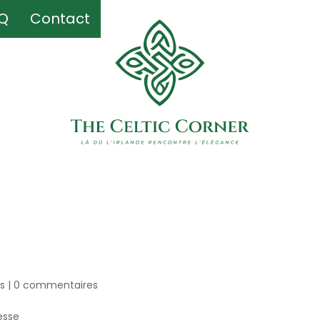
Q
Q
Contact
Contact
s
|
0 commentaires