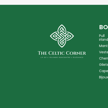
BO
Pull
irlan
Mant
Vest
Chem
Gilet
Cape
Bijou