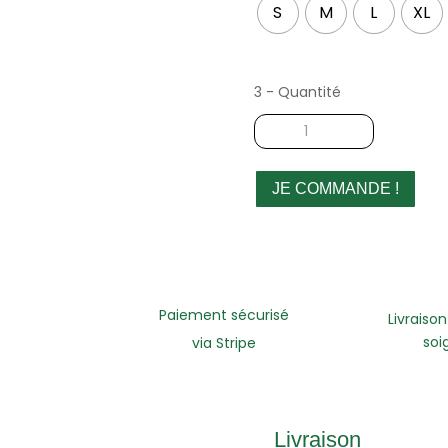
S
M
L
XL
3 - Quantité
quantité
de
Veste
sans
JE COMMANDE !
manches
marron
femme
Paiement sécurisé
Livraison
soi
via Stripe
Livraison