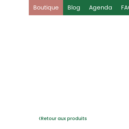
Boutique
Boutique
Blog
Blog
Agenda
Agenda
FA
FA
‹
Retour aux produits