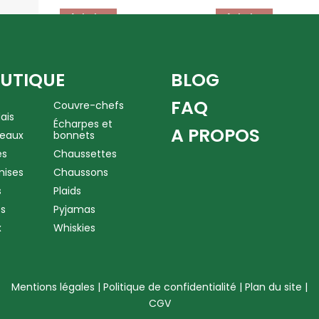
Acheter
Acheter
UTIQUE
BLOG
FAQ
Couvre-chefs
dais
Écharpes et
A PROPOS
eaux
bonnets
es
Chaussettes
ises
Chaussons
s
Plaids
s
Pyjamas
x
Whiskies
Mentions légales | Politique de confidentialité
|
Plan du site
|
CGV