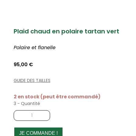
Plaid chaud en polaire tartan vert
Polaire et flanelle
95,00
€
GUIDE DES TAILLES
2 en stock (peut être commandé)
3 - Quantité
quantité
de
Plaid
chaud
JE COMMANDE !