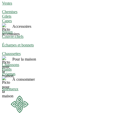
Vestes
Chemises
Gilets
Capes
Accessoires
Bijoux
Couvre-chefs
Écharpes et bonnets
Chaussettes
Pour la maison
Chaussons
Plaids
Pyjamas
À consommer
Spiritueux