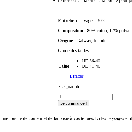
renforcées au talon et à la pointe pour pl
Entretien
: lavage à 30°C
Composition
: 80% coton, 17% polyam
Origine
: Galway, Irlande
Guide des tailles
UE 36-40
Taille
UE 41-46
Effacer
3 - Quantité
quantité
de
Je commande !
Chaussettes
fantaisie
paysage
r une touche de couleur et de fantaisie à vos tenues. Ici les paysages 
irlandais