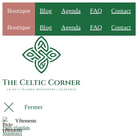
Boutique
Blog
Agenda
FAQ
Contact
Boutique
Blog
Agenda
FAQ
Contact
Fermer
Vêtements
Pulls irlandais
Manteaux