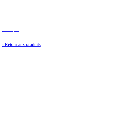
Blog
Agenda
FAQ
A Propos
Contact
‹
Retour aux produits