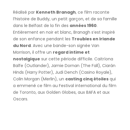
Réalisé par
Kenneth Branagh
, ce film raconte
l’histoire de Buddy, un petit garçon, et de sa famille
dans le Belfast de la fin des
années 1960
.
Entièrement en noir et blanc, Branagh s’est inspiré
de son enfance pendant les
Troubles en Irlande
du Nord
. Avec une bande-son signée Van
Morrison, il offre un
regard intime et
nostalgique
sur cette période difficile. Caitríona
Balfe (Outlander), Jamie Dornan (The Fall), Ciarán
Hinds (Harry Potter), Judi Dench (Casino Royale),
Colin Morgan (Merlin), un
casting cinq étoiles
qui
a emmené ce film au Festival international du film
de Toronto, aux Golden Globes, aux BAFA et aux
Oscars.