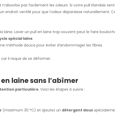
n’absorbe pas facilement les odeurs. Si votre pull irlandais sent l
un endroit ventilé pour que l’odeur disparaisse naturellement. 
la laine. Laver un pull en laine trop souvent peut le faire bouloch
cle spécial laine
.
ez une méthode douce pour éviter d’endommager les fibres.
 car il risque de se déformer.
en laine sans l’abîmer
tention particulière
. Voici les étapes à suivre :
e
(maximum 30 °C) et ajoutez un
détergent doux
spécialemen