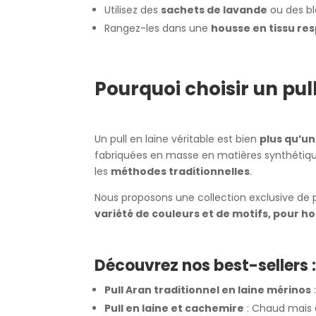
Utilisez des
sachets de lavande
ou des bl
Rangez-les dans une
housse en tissu res
Pourquoi choisir un pul
Un pull en laine véritable est bien
plus qu’u
fabriquées en masse en matières synthétique
les
méthodes traditionnelles
.
Nous proposons une collection exclusive de pul
variété de couleurs et de motifs, pour
Découvrez nos best-sellers 
Pull Aran traditionnel en laine mérinos
:
Pull en laine et cachemire
: Chaud mais é