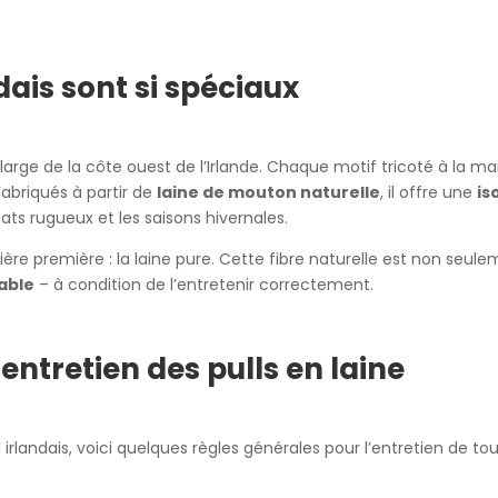
dais sont si spéciaux
 large de la côte ouest de l’Irlande. Chaque motif tricoté à la m
Fabriqués à partir de
laine de mouton naturelle
, il offre une
is
mats rugueux et les saisons hivernales.
ère première : la laine pure. Cette fibre naturelle est non seul
able
– à condition de l’entretenir correctement.
ntretien des pulls en laine
irlandais, voici quelques règles générales pour l’entretien de tout