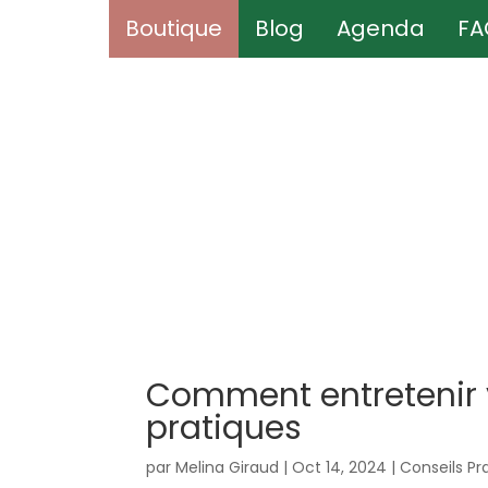
Boutique
Boutique
Blog
Blog
Agenda
Agenda
FA
FA
Comment entretenir v
pratiques
par
Melina Giraud
|
Oct 14, 2024
|
Conseils Pr