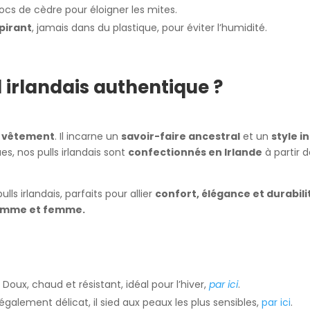
ocs de cèdre pour éloigner les mites.
pirant
, jamais dans du plastique, pour éviter l’humidité.
l irlandais authentique ?
n vêtement
. Il incarne un
savoir-faire ancestral
et un
style 
s, nos pulls irlandais sont
confectionnés en Irlande
à partir 
ls irlandais, parfaits pour allier
confort, élégance et durabili
 homme et femme.
:
 Doux, chaud et résistant, idéal pour l’hiver,
par ici
.
galement délicat, il sied aux peaux les plus sensibles,
par ici
.