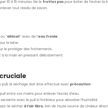
mper 10 à 15 minutes. Ne le
frottez pas
pour éviter de feutrer la l
nlever tout résidu de savon.
 ou “
délicat
” avec de l’
eau froide
.
our la laine.
ur le protéger des frottements.
 à la main en pressant délicatement.
cruciale
e pull, le séchage doit être effectué avec
précaution
:
pull entre vos mains pour enlever l’excès d’eau.
 serviette avec le pull à l’intérieur pour absorber l’humidité.
ssez-le sécher
à l’air libre
, loin de toute source de chaleur direct