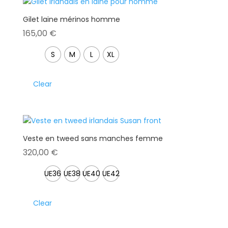
Gilet laine mérinos homme
165,00
€
S
M
L
XL
Clear
Veste en tweed sans manches femme
320,00
€
UE36
UE38
UE40
UE42
Clear